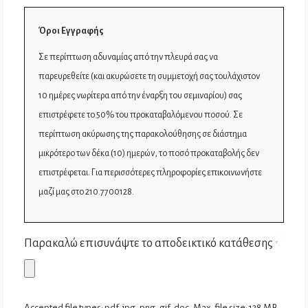
Όροι Εγγραφής
Σε περίπτωση αδυναμίας από την πλευρά σας να
παρευρεθείτε (και ακυρώσετε τη συμμετοχή σας τουλάχιστον
10 ημέρες νωρίτερα από την έναρξη του σεμιναρίου) σας
επιστρέφετε το 50% του προκαταβαλόμενου ποσού. Σε
περίπτωση ακύρωσης της παρακολούθησης σε διάστημα
μικρότερο των δέκα (10) ημερών, το ποσό προκαταβολής δεν
επιστρέφεται. Για περισσότερες πληροφορίες επικοινωνήστε
μαζί μας στο 210.7700128.
Παρακαλώ επισυνάψτε το αποδεικτικό κατάθεσης
*
Accepted file types: pdf, jpg, png, gif, doc, Max. file size: 128 MB.