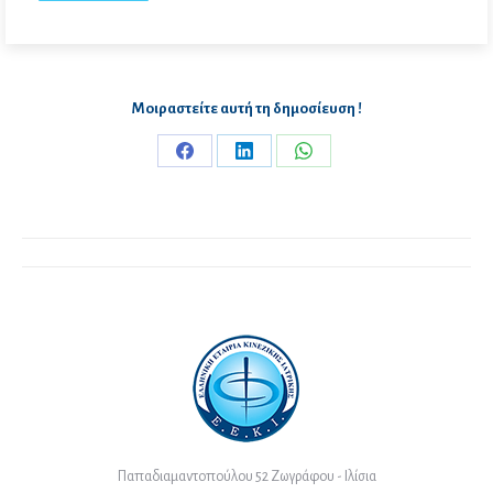
Μοιραστείτε αυτή τη δημοσίευση !
Share
Share
Share
on
on
on
Facebook
LinkedIn
WhatsApp
Post
navigation
Παπαδιαμαντοπούλου 52 Ζωγράφου - Ιλίσια