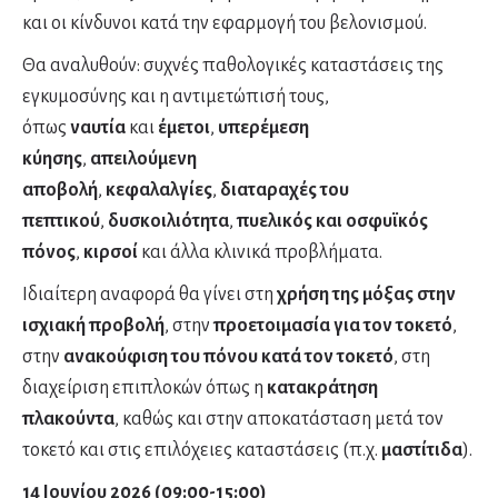
και οι κίνδυνοι κατά την εφαρμογή του βελονισμού.
Θα αναλυθούν: συχνές παθολογικές καταστάσεις της
εγκυμοσύνης και η αντιμετώπισή τους,
όπως
ναυτία
και
έμετοι
,
υπερέμεση
κύησης
,
απειλούμενη
αποβολή
,
κεφαλαλγίες
,
διαταραχές του
πεπτικού
,
δυσκοιλιότητα
,
πυελικός και οσφυϊκός
πόνος
,
κιρσοί
και άλλα κλινικά προβλήματα.
Ιδιαίτερη αναφορά θα γίνει στη
χρήση της μόξας στην
ισχιακή προβολή
, στην
προετοιμασία για τον τοκετό
,
στην
ανακούφιση του πόνου κατά τον τοκετό
, στη
διαχείριση επιπλοκών όπως η
κατακράτηση
πλακούντα
, καθώς και στην αποκατάσταση μετά τον
τοκετό και στις επιλόχειες καταστάσεις (π.χ.
μαστίτιδα
).
14 Ιουνίου 2026 (09:00-15:00)