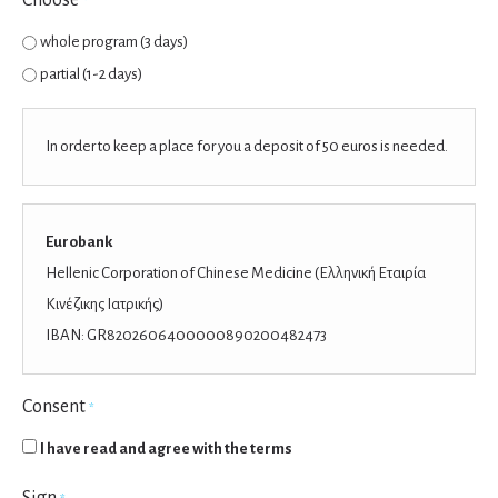
Choose
*
whole program (3 days)
partial (1-2 days)
In order to keep a place for you a deposit of 50 euros is needed.
Eurobank
Hellenic Corporation of Chinese Medicine (Ελληνική Εταιρία
Κινέζικης Ιατρικής)
IBAN: GR8202606400000890200482473
Consent
*
I have read and agree with the terms